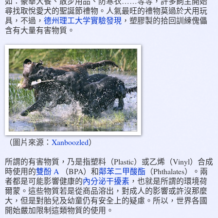
如：豪華大餐、散步用品、防寒衣……等等，許多飼主開始
尋找取悅愛犬的聖誕節禮物。人氣最旺的禮物莫過於犬用玩
具，不過，
德州理工大学實驗發現
，塑膠製的拾回訓練傀儡
含有大量有害物質。
（圖片來源：
Xanboozled
）
所謂的有害物質，乃是指塑料（Plastic）或乙烯（Vinyl）合成
時使用的
雙酚 A
（BPA）和
鄰苯二甲酸酯
（Phthalates）。兩
者都是可能影響健康的
內分泌干擾素
，也就是所謂的環境荷
爾蒙。這些物質若是從商品溶出，對成人的影響或許沒那麼
大，但是對胎兒及幼童仍有安全上的疑慮。所以，世界各國
開始嚴加限制這類物質的使用。