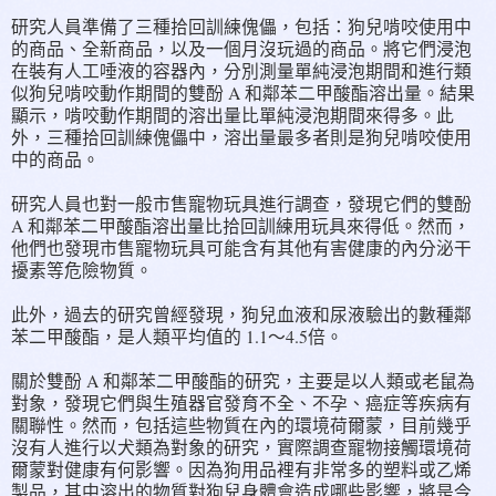
研究人員準備了三種拾回訓練傀儡，包括：狗兒啃咬使用中
的商品、全新商品，以及一個月沒玩過的商品。將它們浸泡
在裝有人工唾液的容器內，分別測量單純浸泡期間和進行類
似狗兒啃咬動作期間的雙酚 A 和鄰苯二甲酸酯溶出量。結果
顯示，啃咬動作期間的溶出量比單純浸泡期間來得多。此
外，三種拾回訓練傀儡中，溶出量最多者則是狗兒啃咬使用
中的商品。
研究人員也對一般市售寵物玩具進行調查，發現它們的雙酚
A 和鄰苯二甲酸酯溶出量比拾回訓練用玩具來得低。然而，
他們也發現市售寵物玩具可能含有其他有害健康的內分泌干
擾素等危險物質。
此外，過去的研究曾經發現，狗兒血液和尿液驗出的數種鄰
苯二甲酸酯，是人類平均值的 1.1～4.5倍。
關於雙酚 A 和鄰苯二甲酸酯的研究，主要是以人類或老鼠為
對象，發現它們與生殖器官發育不全、不孕、癌症等疾病有
關聯性。然而，包括這些物質在內的環境荷爾蒙，目前幾乎
沒有人進行以犬類為對象的研究，實際調查寵物接觸環境荷
爾蒙對健康有何影響。因為狗用品裡有非常多的塑料或乙烯
製品，其中溶出的物質對狗兒身體會造成哪些影響，將是今