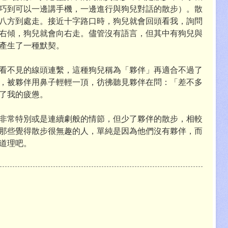
巧到可以一邊講手機，一邊進行與狗兒對話的散步）。散
八方到處走。接近十字路口時，狗兒就會回頭看我，詢問
右傾，狗兒就會向右走。儘管沒有語言，但其中有狗兒與
產生了一種默契。
看不見的線頭連繫，這種狗兒稱為「夥伴」再適合不過了
，被夥伴用鼻子輕輕一頂，彷彿聽見夥伴在問：「差不多
了我的疲憊。
非常特別或是連續劇般的情節，但少了夥伴的散步，相較
那些覺得散步很無趣的人，單純是因為他們沒有夥伴，而
道理吧。