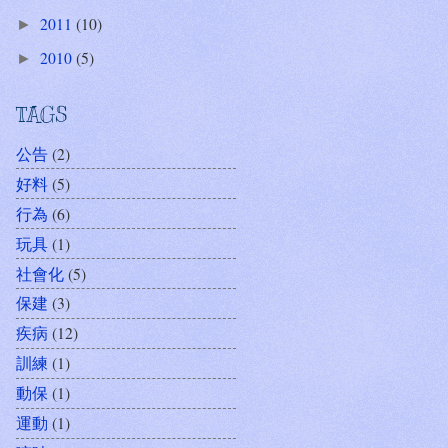
2011
(10)
►
2010
(5)
►
TAGS
公告
(2)
好料
(5)
行為
(6)
玩具
(1)
社會化
(5)
保建
(3)
疾病
(12)
訓練
(1)
動保
(1)
運動
(1)