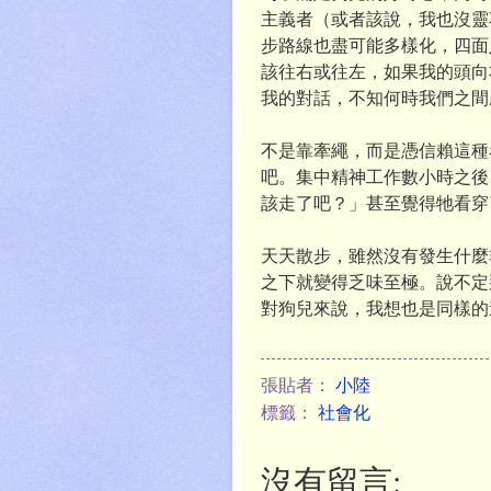
主義者（或者該說，我也沒靈
步路線也盡可能多樣化，四面
該往右或往左，如果我的頭向
我的對話，不知何時我們之間
不是靠牽繩，而是憑信賴這種
吧。集中精神工作數小時之後
該走了吧？」甚至覺得牠看穿
天天散步，雖然沒有發生什麼
之下就變得乏味至極。說不定
對狗兒來說，我想也是同樣的
張貼者：
小陸
標籤：
社會化
沒有留言: