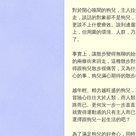
對於開心嗅聞的狗兒，主人拉
走，談話的對象卻不是狗兒，
更談不上什麼療效。說到邊遛
上，但周圍的環境、人群，乃
了。
事實上，讓散步變得無聊的始
的兩條街來回走，這種散步對
得跟狗兒散步很痛苦，又為什
心的事，狗兒滿心期待的散步
越年輕、精力越旺盛的狗兒，
冒險心往往大於人類，而人類
路而已。更何況一步一步直直
就覺得運動過的只有主人而已
選擇跟狗兒一起生活的吧？
為了滿足狗兒的好奇心，同時