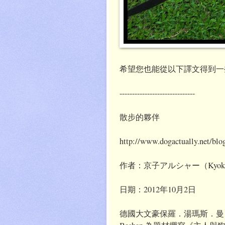
希望您也能從以下譯文得到一些
------------------------------
散步的夥伴
http://www.dogactually.net/blo
作者：京子アルシャー（Kyoko A
日期：2012年10月2日
德國大文豪保羅．湯瑪斯．曼（Pa