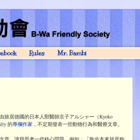
cebook
Rules
Mr. Bambi
由旅居德國的日本人獸醫師京子アルシャー（Kyoko
lly 的
專欄作家
，不定期發表一些動物行為和醫療文章。
文章，讓我思考一些核心問題。例如：「散步本來就是狗