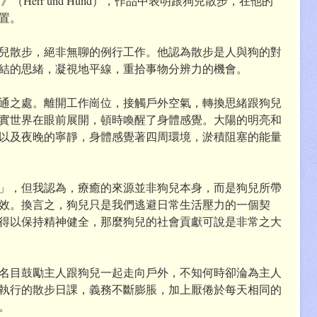
狗》（Herr und Hund），作品中表明跟狗兒散步，在他的
置。
兒散步，絕非無聊的例行工作。他認為散步是人與狗的對
結的思緒，凝視地平線，重拾事物分辨力的機會。
通之處。離開工作崗位，接觸戶外空氣，轉換思緒跟狗兒
實世界在眼前展開，頓時喚醒了身體感覺。大陽的明亮和
以及夜晚的寧靜，身體感覺著四周環境，淤積阻塞的能量
」，但我認為，療癒的來源並非狗兒本身，而是狗兒所帶
效。換言之，狗兒只是我們逃避日常生活壓力的一個契
得以保持精神健全，那麼狗兒的社會貢獻可說是非常之大
名目鼓勵主人跟狗兒一起走向戶外，不知何時卻淪為主人
執行的散步日課，義務不斷膨脹，加上厭倦於每天相同的
。