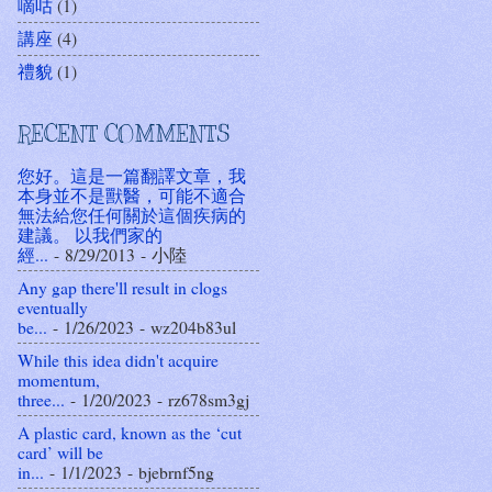
嘀咕
(1)
講座
(4)
禮貌
(1)
RECENT COMMENTS
您好。這是一篇翻譯文章，我
本身並不是獸醫，可能不適合
無法給您任何關於這個疾病的
建議。 以我們家的
經...
- 8/29/2013
- 小陸
Any gap there'll result in clogs
eventually
be...
- 1/26/2023
- wz204b83ul
While this idea didn't acquire
momentum,
three...
- 1/20/2023
- rz678sm3gj
A plastic card, known as the ‘cut
card’ will be
in...
- 1/1/2023
- bjebrnf5ng