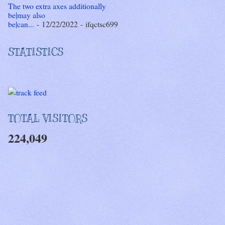
The two extra axes additionally
be|may also
be|can...
- 12/22/2022
- ifqctsc699
STATISTICS
TOTAL VISITORS
224,049