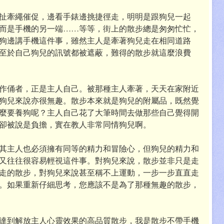
扯牽繩催促，邊看手錶邊挑捷徑走，明明是跟狗兒一起
而是手機的另一端……等等，街上的散步總是匆匆忙忙，
狗邊講手機這件事，雖然主人是牽著狗兒走在相同道路
至於自己狗兒的訊號都被遮蔽，難得的散步就這麼浪費
作俑者，正是主人自己。被那種主人牽著，天天在家附近
狗兒來說亦很無趣。散步本來就是狗兒的附屬品，既然覺
麼要養狗呢？主人自己花了大筆時間去做那些自己覺得開
卻被說是負擔，實在教人非常同情狗兒啊。
其主人也必須擁有同等的精力和冒險心，但狗兒的精力和
又往往很容易輕視這件事。對狗兒來說，散步並非只是走
走的散步，對狗兒來說甚至稱不上運動，一步一步直直走
。如果重新仔細思考，您應該不是為了那種無趣的散步，
達到解放主人心靈效果的高品質散步，我是散步不帶手機