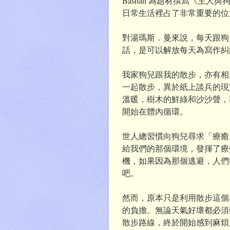
Bashan 為題材撰寫《主人與
日常生活裡占了非常重要的位
對湯瑪斯．曼來說，每天跟狗
話，是可以解放每天為寫作糾
我家狗兒跟我的散步，亦有相
一起散步，異於紙上談兵的現
溫暖，樹木的鮮綠和沙沙聲，
開始在體內循環。
世人總習慣向狗兒尋求「療癒
給我們的那個環境，發揮了療
機，如果因為那個逃避，人們
吧。
然而，原本只是利用散步這個
的負擔。無論天氣好壞都必須
散步路線，終於開始感到麻煩