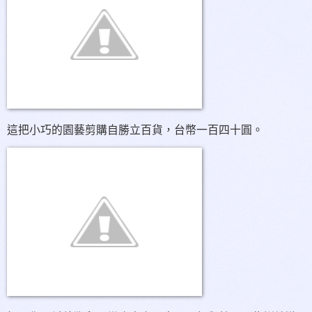
這把小巧的園藝剪購自勝立百貨，台幣一百四十圓。