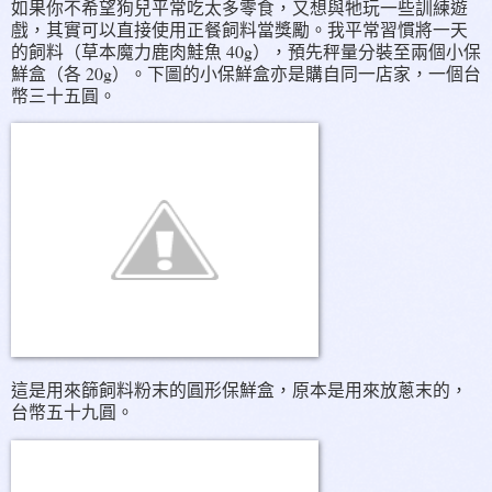
如果你不希望狗兒平常吃太多零食，又想與牠玩一些訓練遊
戲，其實可以直接使用正餐飼料當獎勵。我平常習慣將一天
的飼料（草本魔力鹿肉鮭魚 40g），預先秤量分裝至兩個小保
鮮盒（各 20g）。下圖的小保鮮盒亦是購自同一店家，一個台
幣三十五圓。
這是用來篩飼料粉末的圓形保鮮盒，原本是用來放蔥末的，
台幣五十九圓。