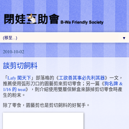
▼
2010-10-02
談剪切飼料
「
Lafy 闖天下
」部落格的《
工欲善其事必先利其器
》一文，
推薦使用弧形刀口的園藝剪來剪切零食；另一篇《
狗名牌 &
1/16 的 treat
》，則介紹使用雙層保鮮盒來篩掉剪切零食時產
生的粉末。
除了零食，園藝剪也是剪切飼料的好幫手。